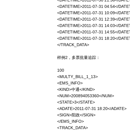
<DATETIME>2011-07-30 21:36<
<DATETIME>2011-07-31 04:54<
<DATETIME>2011-07-31 10:09<
<DATETIME>2011-07-31 12:39</
<DATETIME>2011-07-31 14:03
<DATETIME>2011-07-31 14:55<
<DATETIME>2011-07-31 18:20<
</TRACK_DATA>
样例2，多票批量追踪：
100
<MULTY_BILL_1_13>
<EMS_INFO>
<KIND>中通</KIND>
<NUM>200894053360</NUM>
<STATE>3</STATE>
<ADATE>2011-07-31 18:20</ADATE>
<SIGN>阳政</SIGN>
</EMS_INFO>
<TRACK_DATA>