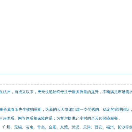
部设在杭州，自成立以来，天天快递始终专注于服务质量的提升，不断满足市场
任董事长奚春阳先生收购重组，为新的天天快递组建一支优秀的、稳定的管理团队
运营体系、网管体系和保障体系；为客户提供24小时的全天候保障服务 。
、广州、无锡、济南、青岛、合肥、东莞、武汉、天津、西安、福州、长沙等多家