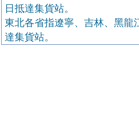
日抵達集貨站。
東北各省指遼寧、吉林、黑龍
達集貨站。