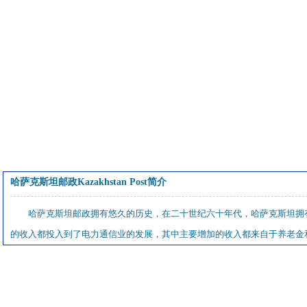
哈萨克斯坦邮政Kazakhstan Post简介
哈萨克斯坦邮政拥有悠久的历史，在二十世纪六十年代，哈萨克斯坦拥有
的收入都投入到了电力通信业的发展，其中主要增加的收入都来自于养老金和电