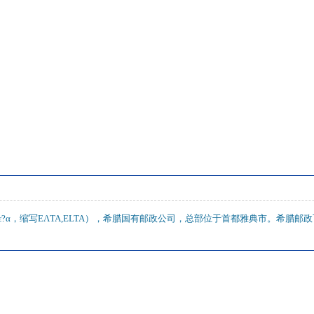
υδρομε?α，缩写EΛTA,ELTA），希腊国有邮政公司，总部位于首都雅典市。希腊邮