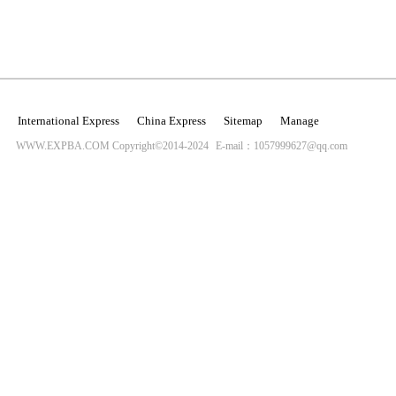
International Express
China Express
Sitemap
Manage
WWW.EXPBA.COM Copyright©2014-2024
E-mail：1057999627@qq.com