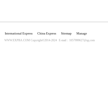
International Express
China Express
Sitemap
Manage
WWW.EXPBA.COM Copyright©2014-2024
E-mail：1057999627@qq.com